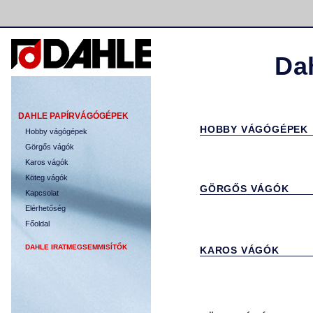
Da
DAHLE PAP
ÍRVÁGÓGÉPEK
HOBBY V
ÁGÓGÉPEK
Hobby vágógépek
Görgős vágók
Karos vágók
Köteg vágók
GÖRGŐS VÁGÓK
Kapcsolat
Elérhetőség
Főoldal
DAHLE IRATMEGSEMMIS
ÍTŐK
KAROS VÁGÓK