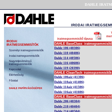
DAHLE IRAT
IRODAI IRATMEGSEM
men
iratmegsemmisítő típusa
IRODAI
DAHLE BaseClass
iratmegsemmi
sít
IRATMEGSEMMIS
ÍTŐK
Dahle 106 (40306)
Szem
élyi iratmegsemmisítők
Dahle 110 (40406)
Irodai iratmegsemmisítők
Dahle 114 (40506)
Nagyteljesítményű
Dahle 116 (40606)
iratmegsemmisítők
Dahle 119 (20390)
Kapcsolat
DAHL
E
CleanTech
iratmegsemmi
sítő
Elérhetőség
Dahle 106air (41306)
Főoldal
Dahle 110air (41406)
Dahle 114air (41506)
DAHLE PAP
ÍRVÁGÓGÉPEK
Dahle 116air (41606)
DAHLE BaseClass
iratmegsemmi
sít
Dahle 206 (40304)
Dahle 210 (40404)
Dahle 214 (40504)