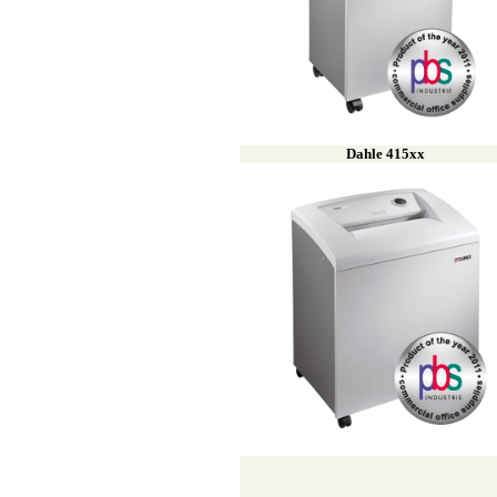
Dahle 415
xx