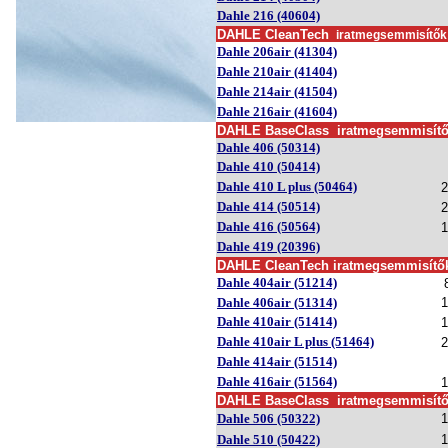
Dahle 216 (40604)
DAHL
E
CleanTech
iratmegsemmi
sítő
Dahle 206air (41304)
Dahle 210air (41404)
Dahle 214air (41504)
Dahle 216air (41604)
DAHLE BaseClass
iratmegsemmi
sít
Dahle 406 (50314)
Dahle 410 (50414)
Dahle 410 L plus (50464)
2
Dahle 414 (50514)
2
Dahle 416 (50564)
1
Dahle 419 (20396)
DAHLE CleanTech iratmegsemmi
sítő
Dahle 404air (51214)
Dahle 406air (51314)
1
Dahle 410air (51414)
1
Dahle 410air L plus (51464)
2
Dahle 414air (51514)
Dahle 416air (51564)
1
DAHLE BaseClass
iratmegsemmi
sít
Dahle 506 (50322)
1
Dahle 510 (50422)
1