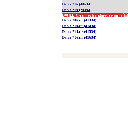
Dahle 716 (40634)
Dahle 719 (20394)
DAHLE
CleanTech iratmegsemmi
sítő
Dahle 706air (41334)
Dahle 710air (41434)
Dahle 714air (41534)
Dahle 716air (41634)