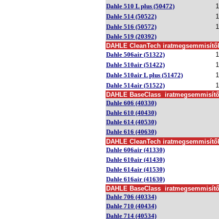
Dahle 510 L plus (50472)
1
Dahle 514 (50522)
1
Dahle 516 (50572)
1
Dahle 519 (20392)
DAHLE CleanTech iratmegsemmi
sítő
Dahle 506air (51322)
1
Dahle 510air (51422)
1
Dahle 510air L plus (51472)
1
Dahle 514air (51522)
1
DAHLE BaseClass
iratmegsemmi
sít
Dahle 606 (40330)
Dahle 610 (40430)
Dahle 614 (40530)
Dahle 616 (40630)
DAHLE CleanTech iratmegsemmi
sítő
Dahle 606air (41330)
Dahle 610air (41430)
Dahle 614air (41530)
Dahle 616air (41630)
DAHLE BaseClass
iratmegsemmi
sít
Dahle 706 (40334)
Dahle 710 (40434)
Dahle 714 (40534)